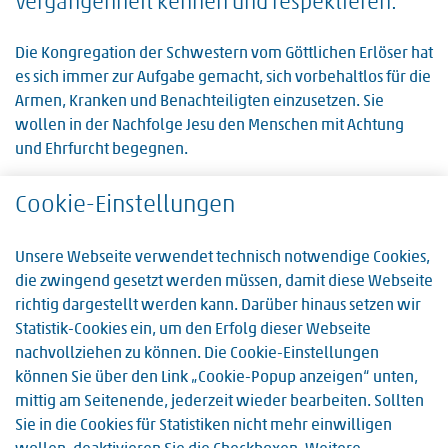
Vergangenheit kennen und respektieren.“
Die Kongregation der Schwestern vom Göttlichen Erlöser hat
es sich immer zur Aufgabe gemacht, sich vorbehaltlos für die
Armen, Kranken und Benachteiligten einzusetzen. Sie
wollen in der Nachfolge Jesu den Menschen mit Achtung
und Ehrfurcht begegnen.
War früher das Erscheinungsbild und die Atmosphäre im
Cookie-Einstellungen
Krankenhaus von Ordensschwestern geprägt, so sind nach
und nach die Aufgaben von nicht-klösterlichen
Unsere Webseite verwendet technisch notwendige Cookies,
Mitarbeiter/innen übernommen worden.
die zwingend gesetzt werden müssen, damit diese Webseite
Das Trägerleitbild für alle Einrichtungen der Schwestern
richtig dargestellt werden kann. Darüber hinaus setzen wir
vom Göttlichen Erlöser in der Provinz Deutschland und
Statistik-Cookies ein, um den Erfolg dieser Webseite
Österreich sowie die innerhalb der Krankenhaus-Stiftung
nachvollziehen zu können. Die Cookie-Einstellungen
erarbeiteten „Grundsätze und Leitlinien“ bilden die Basis
können Sie über den Link „Cookie-Popup anzeigen“ unten,
unseres Arbeitens. Diese Leitbildtexte sollen und wollen
mittig am Seitenende, jederzeit wieder bearbeiten. Sollten
Ansporn und Hilfe sein, auch in Zukunft das christliche
Sie in die Cookies für Statistiken nicht mehr einwilligen
Menschenbild zur Grundlage des Handelns zu machen und