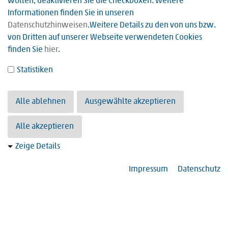
wollen, deaktivieren Sie die Checkboxen. Weitere
dabei nachhaltig und umweltbewusst die wirtschaftliche
Informationen finden Sie in unseren
Existenz der Einrichtungen zu sichern.
Datenschutzhinweisen
.Weitere Details zu den von uns bzw.
von Dritten auf unserer Webseite verwendeten Cookies
Grundsätze und Leitlinien
finden Sie
hier
.
1 MB
Statistiken
Trägerleitbild
3 MB
Alle ablehnen
Ausgewählte akzeptieren
Alle akzeptieren
Zeige Details
Impressum
Datenschutz