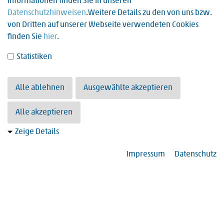
Informationen finden Sie in unseren
0621 6819-0
Datenschutzhinweisen
.Weitere Details zu den von uns bzw.
von Dritten auf unserer Webseite verwendeten Cookies
Fax:
finden Sie
hier
.
0621 6819-218
Statistiken
E-Mail:
verwaltung(at)guterhirte-ludwigshafen.de
Alle ablehnen
Ausgewählte akzeptieren
Alle akzeptieren
Zeige Details
Impressum
Datenschutz