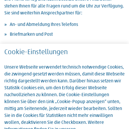
stehen Ihnen für alle Fragen rund um die Uhr zur Verfügung.
Sie sind weiterhin Ansprechpartner für:
An- und Abmeldung Ihres Telefons
Briefmarken und Post
Außerhalb der regulären Dienstzeiten, wenn die
Cookie-Einstellungen
Patientenanmeldung nicht besetzt ist, nehmen die
Mitarbeiter der Pforte auch Ihre Anmeldung entgegen.
Unsere Webseite verwendet technisch notwendige Cookies,
die zwingend gesetzt werden müssen, damit diese Webseite
richtig dargestellt werden kann. Darüber hinaus setzen wir
Kontakt
Statistik-Cookies ein, um den Erfolg dieser Webseite
nachvollziehen zu können. Die Cookie-Einstellungen
Krankenhaus Zum Guten Hirten
können Sie über den Link „Cookie-Popup anzeigen“ unten,
Semmelweisstr. 7
mittig am Seitenende, jederzeit wieder bearbeiten. Sollten
67071 Ludwigshafen
Sie in die Cookies für Statistiken nicht mehr einwilligen
wollen, deaktivieren Sie die Checkboxen. Weitere
Telefon: